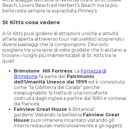
Beach, Lovers Beach ed Herbert’s Beach ma la più
bella resta sempre la sopracitata Pinney’s.
St Kitts cosa vedere
A St Kitts puoi godere di attrazioni uniche e attività
all’aria aperta attraverso tour naturalistici scoprendo i
diversi paesaggi che la compongono. Devi solo
scegliere tra una serie di visite guidate che ti aiutano a
trovare i luoghi più indimenticabili di St. Kitts tra le
quali:
Brimstone Hill Fortress
: La
Fortezza di
Brimstone
fa parte del
Patrimonio
dell’Umanità Unesco dal 1999
ed è conosciuta
come “la Gibilterra dei Caraibi” perché
inespugnabile. Si tratta di una roccaforte
costruita dagli inglesi a partire dal 1690 e contesa
dai francesi.
Fairview Great House
& Botanical
gardens: Visitando la bellisima
Fairview Great
House
puoi rimanere incantato visitando gli
interni restaurati meticolosamente e gli oggetti