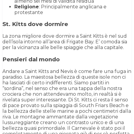
almeno sei mesi di validità residua
Religione
: Principalmente anglicana e
protestante
St. Kitts dove dormire
La zona migliore dove dormire a Saint Kitts è nel sud
dell’isola intorno all’area di Frigate Bay. E’ comoda sia
per la vicinanza alle belle spiaggie che alla capitale.
Pensieri dal mondo
Andare a Saint Kitts and Nevis è come fare una fuga in
paradiso. La maestosa bellezza di queste isole non ci
ha lasciati di certo indifferenti. Siamo partiti in
“sordina”, nel senso che era una tappa della nostra
crociera che non attendevamo molto, in realtà si è
rivelata super interessante. Di St. Kitts ci resta il senso
di pace provato sulla spiaggia di South Friars Beach e
la bellezza delle stelle marine a pochi centimetri dalla
riva. Le montagne ammantate dalla vegetazione
lussureggiante creano un contrasto unico e di una
bellezza quasi primordiale. Il Carnevale è stato poi il
completamento di una giornata già di per sè perfetta.