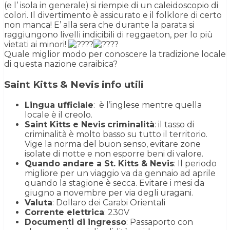
(e l’ isola in generale) si riempie di un caleidoscopio di
colori. Il divertimento è assicurato e il folklore di certo
non manca! E’ alla sera che durante la parata si
raggiungono livelli indicibili di reggaeton, per lo più
vietati ai minori!
Quale miglior modo per conoscere la tradizione locale
di questa nazione caraibica?
Saint Kitts & Nevis info utili
Lingua ufficiale
: è l’inglese mentre quella
locale è il creolo.
Saint Kitts e Nevis
criminalità
: il tasso di
criminalità è molto basso su tutto il territorio.
Vige la norma del buon senso, evitare zone
isolate di notte e non esporre beni di valore.
Quando andare a St. Kitts & Nevis
: Il periodo
migliore per un viaggio va da gennaio ad aprile
quando la stagione è secca. Evitare i mesi da
giugno a novembre per via degli uragani.
Valuta
: Dollaro dei Carabi Orientali
Corrente elettrica
: 230V
Documenti di ingresso
: Passaporto con