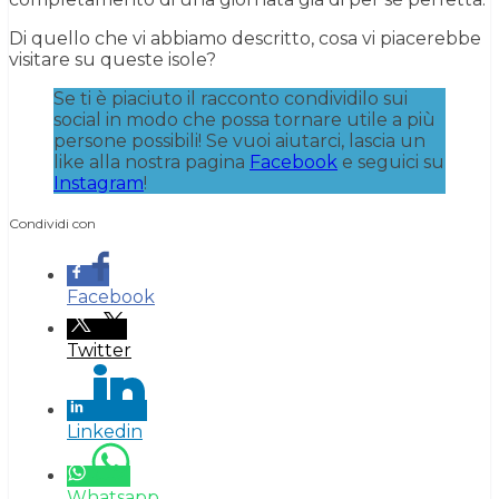
Di quello che vi abbiamo descritto, cosa vi piacerebbe
visitare su queste isole?
Se ti è piaciuto il racconto condividilo sui
social in modo che possa tornare utile a più
persone possibili! Se vuoi aiutarci, lascia un
like alla nostra pagina
Facebook
e seguici su
Instagram
!
Condividi con
Facebook
Twitter
Linkedin
Whatsapp