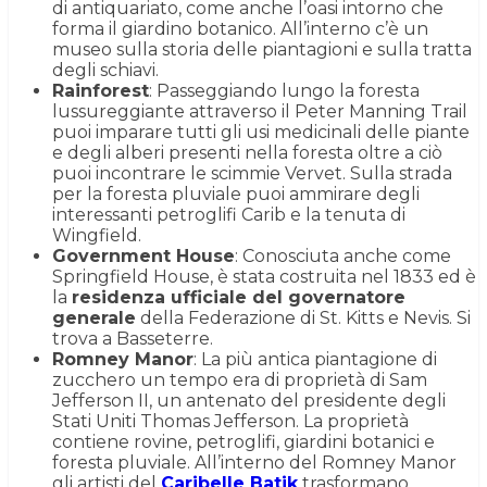
di antiquariato, come anche l’oasi intorno che
forma il giardino botanico. All’interno c’è un
museo sulla storia delle piantagioni e sulla tratta
degli schiavi.
Rainforest
: Passeggiando lungo la foresta
lussureggiante attraverso il Peter Manning Trail
puoi imparare tutti gli usi medicinali delle piante
e degli alberi presenti nella foresta oltre a ciò
puoi incontrare le scimmie Vervet. Sulla strada
per la foresta pluviale puoi ammirare degli
interessanti petroglifi Carib e la tenuta di
Wingfield.
Government House
: Conosciuta anche come
Springfield House, è stata costruita nel 1833 ed è
la
residenza ufficiale del governatore
generale
della Federazione di St. Kitts e Nevis. Si
trova a Basseterre.
Romney Manor
: La più antica piantagione di
zucchero un tempo era di proprietà di Sam
Jefferson II, un antenato del presidente degli
Stati Uniti Thomas Jefferson. La proprietà
contiene rovine, petroglifi, giardini botanici e
foresta pluviale. All’interno del Romney Manor
gli artisti del
Caribelle Batik
trasformano