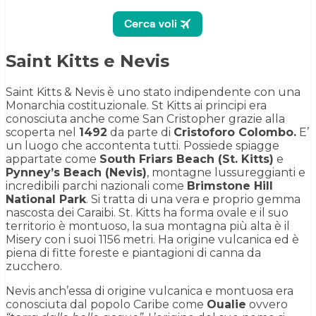
Saint Kitts e Nevis
Saint Kitts & Nevis è uno stato indipendente con una
Monarchia costituzionale. St Kitts ai principi era
conosciuta anche come San Cristopher grazie alla
scoperta nel
1492
da parte di
Cristoforo Colombo.
E’
un luogo che accontenta tutti. Possiede spiagge
appartate come
South Friars Beach (St. Kitts)
e
Pynney’s Beach (Nevis)
, montagne lussureggianti e
incredibili parchi nazionali come
Brimstone Hill
National Park
. Si tratta di una vera e proprio gemma
nascosta dei Caraibi. St. Kitts ha forma ovale e il suo
territorio è montuoso, la sua montagna più alta è il
Misery con i suoi 1156 metri. Ha origine vulcanica ed è
piena di fitte foreste e piantagioni di canna da
zucchero.
Nevis anch’essa di origine vulcanica e montuosa era
conosciuta dal popolo Caribe come
Oualie
ovvero