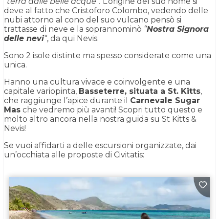
“terra dalle belle acque”.
L’origine del suo nome si
deve al fatto che Cristoforo Colombo, vedendo delle
nubi attorno al cono del suo vulcano pensò si
trattasse di neve e la soprannominò
“
Nostra Signora
delle nevi
“
, da qui Nevis.
Sono 2 isole distinte ma spesso considerate come una
unica.
Hanno una cultura vivace e coinvolgente e una
capitale variopinta,
Basseterre, situata a St. Kitts
,
che raggiunge l’apice durante il
Carnevale Sugar
Mas
che vedremo più avanti! Scopri tutto questo e
molto altro ancora nella nostra guida su St Kitts &
Nevis!
Se vuoi affidarti a delle escursioni organizzate, dai
un’occhiata alle proposte di Civitatis: