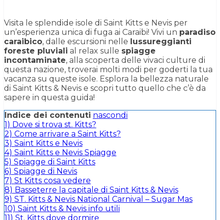
Visita le splendide isole di Saint Kitts e Nevis per
un’esperienza unica di fuga ai Caraibi! Vivi un
paradiso
caraibico
, dalle escursioni nelle
lussureggianti
foreste pluviali
al relax sulle
spiagge
incontaminate
, alla scoperta delle vivaci culture di
questa nazione, troverai molti modi per goderti la tua
vacanza su queste isole. Esplora la bellezza naturale
di Saint Kitts & Nevis e scopri tutto quello che c’è da
sapere in questa guida!
Indice dei contenuti
nascondi
1)
Dove si trova st. Kitts?
2)
Come arrivare a Saint Kitts?
3)
Saint Kitts e Nevis
4)
Saint Kitts e Nevis Spiagge
5)
Spiagge di Saint Kitts
6)
Spiagge di Nevis
7)
St Kitts cosa vedere
8)
Basseterre la capitale di Saint Kitts & Nevis
9)
ST. Kitts & Nevis National Carnival – Sugar Mas
10)
Saint Kitts & Nevis info utili
11)
St. Kitts dove dormire