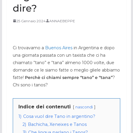
dire?
25 Gennaio 2024
ANNAEBEPPE
Ci trovavamo a
Buenos Aires
in Argentina e dopo
una giornata passata con un taxista che ci ha
chiamato “tano” e “tana” almeno 1000 volte, due
domande ce le siamo fatte o meglio gliele abbiamo
fatte!
Perchè ci chiami sempre “tano” e “tana”
?
Chi sono i tanos?
Indice dei contenuti
nascondi
1)
Cosa vuol dire Tano in argentino?
2)
Bachicha, Xeneixes e Tanos
3)
Che lingua parlano i Tanos?