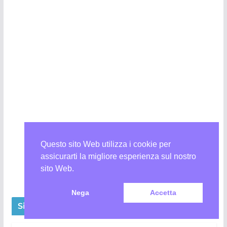
Questo sito Web utilizza i cookie per
assicurarti la migliore esperienza sul nostro
Segui su Instagram
Carica altro
sito Web.
Nega
Accetta
Siamo anche su Facebook