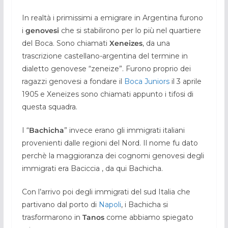
In realtà i primissimi a emigrare in Argentina furono
i
genovesi
che si stabilirono per lo più nel quartiere
del Boca. Sono chiamati
Xeneizes
, da una
trascrizione castellano-argentina del termine in
dialetto genovese “zeneize”. Furono proprio dei
ragazzi genovesi a fondare il
Boca Juniors
il 3 aprile
1905 e Xeneizes sono chiamati appunto i tifosi di
questa squadra.
I “
Bachicha
” invece erano gli immigrati italiani
provenienti dalle regioni del Nord. Il nome fu dato
perchè la maggioranza dei cognomi genovesi degli
immigrati era Baciccia , da qui Bachicha.
Con l’arrivo poi degli immigrati del sud Italia che
partivano dal porto di
Napoli
, i Bachicha si
trasformarono in
Tanos
come abbiamo spiegato