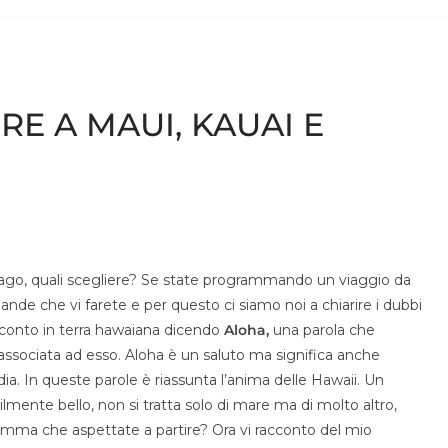
E A MAUI, KAUAI E
pelago, quali scegliere? Se state programmando un viaggio da
nde che vi farete e per questo ci siamo noi a chiarire i dubbi
cconto in terra hawaiana dicendo
Aloha,
una parola che
ssociata ad esso. Aloha è un saluto ma significa anche
a. In queste parole è riassunta l’anima delle Hawaii. Un
ilmente bello, non si tratta solo di mare ma di molto altro,
nsomma che aspettate a partire? Ora vi racconto del mio