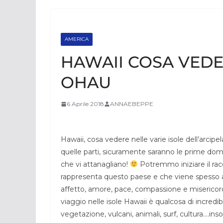
AMERICA
HAWAII COSA VEDER
OHAU
6 Aprile 2018
ANNAEBEPPE
Hawaii, cosa vedere nelle varie isole dell’arci
quelle parti, sicuramente saranno le prime doma
che vi attanagliano!
Potremmo iniziare il ra
rappresenta questo paese e che viene spesso a
affetto, amore, pace, compassione e misericordi
viaggio nelle isole Hawaii è qualcosa di incredib
vegetazione, vulcani, animali, surf, cultura….i