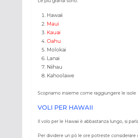
Le più grandi sono:
Hawaii
Maui
Kauai
Oahu
Molokai
Lanai
Niihau
Kahoolawe
Scopriamo insieme come raggiungere le isole 
VOLI PER HAWAII
Il volo per le Hawaii è abbastanza lungo, si parla
Per dividere un pò le ore potreste considerare 