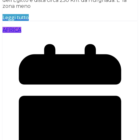
dell’Egitto e dista circa 250 Km. da Hurghada. E’ la
zona meno
Leggi tutto
AFRICA