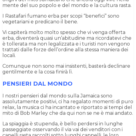
mente del suo popolo e del mondo e la cultura rasta.
I Rastafari fumano erba per scopi “benefici” sono
vegetariani e predicano il bene.
Vi capiterà molto molto spesso che vi venga offerta
erba, diventerà quasi un’abitudine ma ricordatevi che
è tollerata ma non legalizzata e i turisti non vengono
trattati dalle forze dell’ordine alla stessa maniera dei
locali.
Comunque non sono mai insistenti, basterà declinare
gentilmente e la cosa finirà lì.
PENSIERI DAL MONDO
I nostri pensieri dal mondo sulla Jamaica sono
assolutamente positivi, ci ha regalato momenti di puro
relax, la musica ci ha incantato e riportato ai tempi del
mito di Bob Marley che da qui non se ne è mai andato.
La spiaggia è stupenda, è bello perdersi in lunghe
passeggiate osservando il via vai dei venditori con i
capelli rasta raccolti sotto lunghi cappelli, le loro