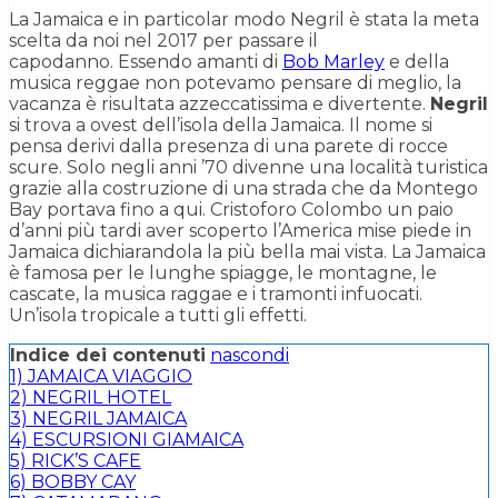
La Jamaica e in particolar modo Negril è stata la meta
scelta da noi nel 2017 per passare il
capodanno. Essendo amanti di
Bob Marley
e della
musica reggae non potevamo pensare di meglio, la
vacanza è risultata azzeccatissima e divertente.
Negril
si trova a ovest dell’isola della Jamaica. Il nome si
pensa derivi dalla presenza di una parete di rocce
scure. Solo negli anni ’70 divenne una località turistica
grazie alla costruzione di una strada che da Montego
Bay portava fino a qui. Cristoforo Colombo un paio
d’anni più tardi aver scoperto l’America mise piede in
Jamaica dichiarandola la più bella mai vista. La Jamaica
è famosa per le lunghe spiagge, le montagne, le
cascate, la musica raggae e i tramonti infuocati.
Un’isola tropicale a tutti gli effetti.
Indice dei contenuti
nascondi
1)
JAMAICA VIAGGIO
2)
NEGRIL HOTEL
3)
NEGRIL JAMAICA
4)
ESCURSIONI GIAMAICA
5)
RICK’S CAFE
6)
BOBBY CAY