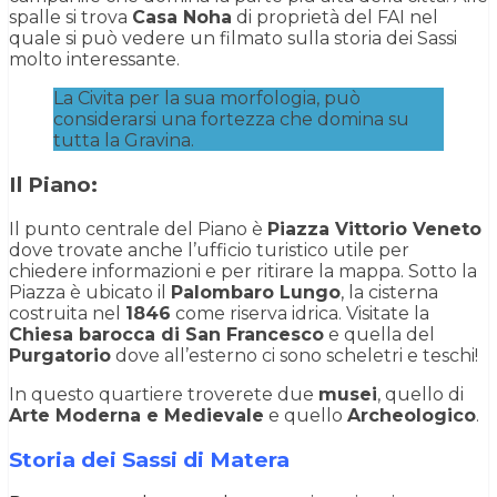
spalle si trova
Casa Noha
di proprietà del FAI nel
quale si può vedere un filmato sulla storia dei Sassi
molto interessante.
La Civita per la sua morfologia, può
considerarsi una fortezza che domina su
tutta la Gravina.
Il Piano
:
Il punto centrale del Piano è
Piazza Vittorio Veneto
dove trovate anche l’ufficio turistico utile per
chiedere informazioni e per ritirare la mappa. Sotto la
Piazza è ubicato il
Palombaro Lungo
, la cisterna
costruita nel
1846
come riserva idrica. Visitate la
Chiesa barocca di San Francesco
e quella del
Purgatorio
dove all’esterno ci sono scheletri e teschi!
In questo quartiere troverete due
musei
, quello di
Arte Moderna e Medievale
e quello
Archeologico
.
Storia dei Sassi di Matera