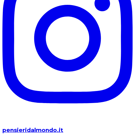
pensieridalmondo.it