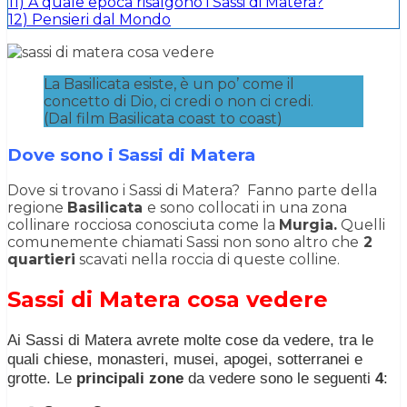
11)
A quale epoca risalgono i Sassi di Matera?
12)
Pensieri dal Mondo
La Basilicata esiste, è un po’ come il
concetto di Dio, ci credi o non ci credi.
(Dal film Basilicata coast to coast)
Dove sono i Sassi di Matera
Dove si trovano i Sassi di Matera? Fanno parte della
regione
Basilicata
e sono collocati in una zona
collinare rocciosa conosciuta come la
Murgia.
Quelli
comunemente chiamati Sassi non sono altro che
2
quartieri
scavati nella roccia di queste colline.
Sassi di Matera cosa vedere
Ai Sassi di Matera avrete molte cose da vedere, tra le
quali chiese, monasteri, musei, apogei, sotterranei e
grotte. Le
principali zone
da vedere sono le seguenti
4
: