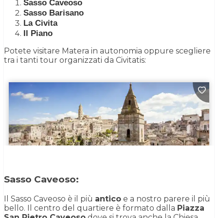
Sasso Caveoso
Sasso Barisano
La Civita
Il Piano
Potete visitare Matera in autonomia oppure scegliere
tra i tanti tour organizzati da Civitatis:
Sasso Caveoso
:
Il Sasso Caveoso è il più
antico
e a nostro parere il più
bello. Il centro del quartiere è formato dalla
Piazza
San Pietro Caveoso
dove si trova anche la Chiesa