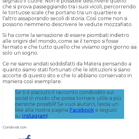
segnato il cuore. Non è possibile descrivere quello
che si prova passeggiando tra i suoi vicoli, percorrendo
le tortuose scale che portano tra un quartiere e
l’altro assaporando secoli di storia. Così come non si
possono nemmeno descrivere le vedute mozzafiato.
Si ha come la sensazione di essere piombati indietro
alle origini del mondo, come se il tempo si fosse
fermato e che tutto quello che viviamo ogni giorno sia
solo un sogno.
Ce ne siamo andati soddisfatti da Matera pensando a
quanto siamo stati fortunati che le istituzioni si siano
accorte di questo sito e che lo abbiano conservato in
maniera così esemplare.
Se ti è piaciuto il racconto condividilo sui
social in modo che possa tornare utile a più
persone possibili! Se vuoi aiutarci, lascia un
like alla nostra pagina
Facebook
e seguici
su
Instagram
!
Condividi con