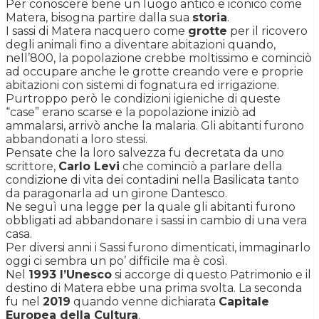
Per conoscere bene un luogo antico e iconico come
Matera, bisogna partire dalla sua
storia
.
I sassi di Matera nacquero come
grotte
per il ricovero
degli animali fino a diventare abitazioni quando,
nell’800, la popolazione crebbe moltissimo e cominciò
ad occupare anche le grotte creando vere e proprie
abitazioni con sistemi di fognatura ed irrigazione.
Purtroppo però le condizioni igieniche di queste
“case” erano scarse e la popolazione iniziò ad
ammalarsi, arrivò anche la malaria. Gli abitanti furono
abbandonati a loro stessi.
Pensate che la loro salvezza fu decretata da uno
scrittore,
Carlo Levi
che cominciò a parlare della
condizione di vita dei contadini nella Basilicata tanto
da paragonarla ad un girone Dantesco.
Ne seguì una legge per la quale gli abitanti furono
obbligati ad abbandonare i sassi in cambio di una vera
casa.
Per diversi anni i Sassi furono dimenticati, immaginarlo
oggi ci sembra un po’ difficile ma è così.
Nel
1993 l’Unesco
si accorge di questo Patrimonio e il
destino di Matera ebbe una prima svolta. La seconda
fu nel
2019
quando venne dichiarata
Capitale
Europea della Cultura
.