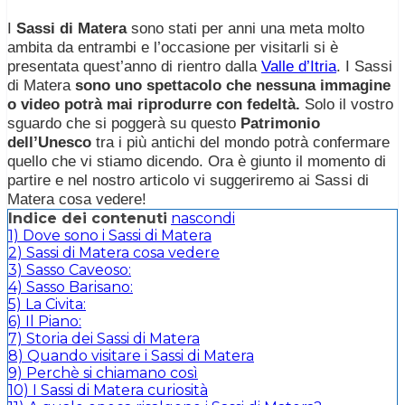
I
Sassi di Matera
sono stati per anni una meta molto
ambita da entrambi e l’occasione per visitarli si è
presentata quest’anno di rientro dalla
Valle d’Itria
. I Sassi
di Matera
sono uno spettacolo che nessuna immagine
o video potrà mai riprodurre con fedeltà.
Solo il vostro
sguardo che si poggerà su questo
Patrimonio
dell’Unesco
tra i più antichi del mondo potrà confermare
quello che vi stiamo dicendo. Ora è giunto il momento di
partire e nel nostro articolo vi suggeriremo ai Sassi di
Matera cosa vedere!
Indice dei contenuti
nascondi
1)
Dove sono i Sassi di Matera
2)
Sassi di Matera cosa vedere
3)
Sasso Caveoso:
4)
Sasso Barisano:
5)
La Civita:
6)
Il Piano:
7)
Storia dei Sassi di Matera
8)
Quando visitare i Sassi di Matera
9)
Perchè si chiamano così
10)
I Sassi di Matera curiosità