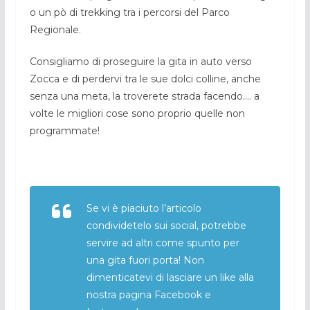
o un pò di trekking tra i percorsi del Parco
Regionale.
Consigliamo di proseguire la gita in auto verso
Zocca e di perdervi tra le sue dolci colline, anche
senza una meta, la troverete strada facendo…. a
volte le migliori cose sono proprio quelle non
programmate!
Se vi è piaciuto l’articolo
condividetelo sui social, potrebbe
servire ad altri come spunto per
una gita fuori porta! Non
dimenticatevi di lasciare un like alla
nostra pagina Facebook e