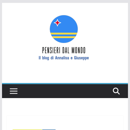
Salta
al
contenuto