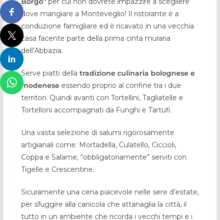
Borgo”
per cui non dovrete impazzire a scegliere
dove mangiare a Monteveglio! Il ristorante è a
conduzione famigliare ed è ricavato in una vecchia
casa facente parte della prima cinta muraria
dell’Abbazia.
Serve piatti della
tradizione culinaria bolognese e
modenese
essendo proprio al confine tra i due
territori. Quindi avanti con Tortellini, Tagliatelle e
Tortelloni accompagnati da Funghi e Tartufi.
Una vasta selezione di salumi rigorosamente
artigianali come: Mortadella, Culatello, Ciccioli,
Coppa e Salame, “obbligatoriamente” serviti con
Tigelle e Crescentine.
Sicuramente una cena piacevole nelle sere d’estate,
per sfuggire alla canicola che attanaglia la città, il
tutto in un ambiente che ricorda i vecchi tempi e i