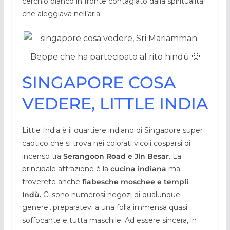
cerchio bianco in fronte contagiato dalla spiritualità
che aleggiava nell’aria.
Beppe che ha partecipato al rito hindù 🙂
SINGAPORE COSA
VEDERE, LITTLE INDIA
Little India è il quartiere indiano di Singapore super
caotico che si trova nei colorati vicoli cosparsi di
incenso tra
Serangoon Road e Jln Besar
. La
principale attrazione è la
cucina indiana
ma
troverete anche
fiabesche moschee e templi
Indù.
Ci sono numerosi negozi di qualunque
genere…preparatevi a una folla immensa quasi
soffocante e tutta maschile. Ad essere sincera, in