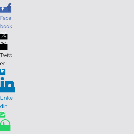
Face
book
Twitt
er
Linke
din