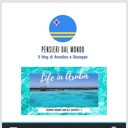
Salta
al
contenuto