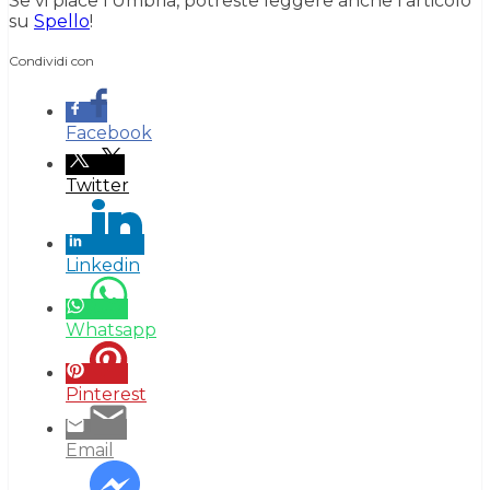
Se vi piace l’Umbria, potreste leggere anche l’articolo
su
Spello
!
Condividi con
Facebook
Twitter
Linkedin
Whatsapp
Pinterest
Email