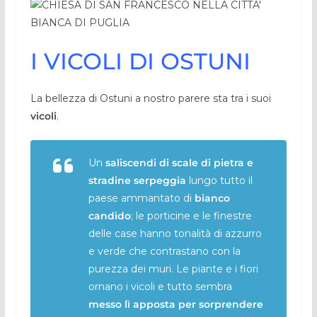
I VICOLI DI OSTUNI
La bellezza di Ostuni a nostro parere sta tra i suoi
vicoli
.
Un
saliscendi di scale di pietra e
stradine serpeggia
lungo tutto il
paese ammantato di
bianco
candido
; le porticine e le finestre
delle case hanno tonalità di azzurro
e verde che contrastano con la
purezza dei muri. Le piante e i fiori
ornano i vicoli e tutto sembra
messo lì apposta per sorprendere