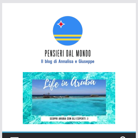
Salta
al
contenuto