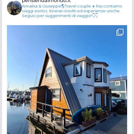
pensieridalmondo.it
Annalisa & Giuseppe🌎Travel couple
✈️ Raccontiamo
viaggi esotici, itinerari insoliti ed esperienze uniche.
Seguici per suggerimenti di viaggio!👇👇