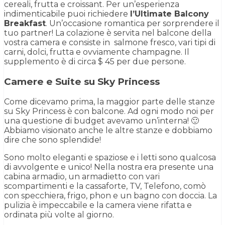
cereali, frutta e croissant. Per un’esperienza
indimenticabile puoi richiedere
l’Ultimate Balcony
Breakfast
. Un’occasione romantica per sorprendere il
tuo partner! La colazione è servita nel balcone della
vostra camera e consiste in salmone fresco, vari tipi di
carni, dolci, frutta e ovviamente champagne. Il
supplemento è di circa $ 45 per due persone.
Camere e Suite su Sky Princess
Come dicevamo prima, la maggior parte delle stanze
su Sky Princess è con balcone. Ad ogni modo noi per
una questione di budget avevamo un’interna! 🙂
Abbiamo visionato anche le altre stanze e dobbiamo
dire che sono splendide!
Sono molto eleganti e spaziose e i letti sono qualcosa
di avvolgente e unico! Nella nostra era presente una
cabina armadio, un armadietto con vari
scompartimenti e la cassaforte, TV, Telefono, comò
con specchiera, frigo, phon e un bagno con doccia. La
pulizia è impeccabile e la camera viene rifatta e
ordinata più volte al giorno.