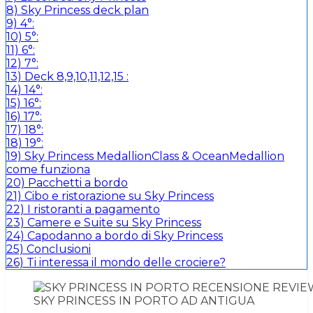
8)
Sky Princess deck plan
9)
4°:
10)
5°:
11)
6°:
12)
7°:
13)
Deck 8,9,10,11,12,15 :
14)
14°:
15)
16°:
16)
17°:
17)
18°:
18)
19°:
19)
Sky Princess MedallionClass & OceanMedallion
come funziona
20)
Pacchetti a bordo
21)
Cibo e ristorazione su Sky Princess
22)
I ristoranti a pagamento
23)
Camere e Suite su Sky Princess
24)
Capodanno a bordo di Sky Princess
25)
Conclusioni
26)
Ti interessa il mondo delle crociere?
SKY PRINCESS IN PORTO AD ANTIGUA