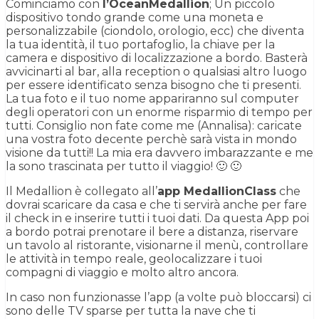
Cominciamo con
l’OceanMedallion
; Un piccolo
dispositivo tondo grande come una moneta e
personalizzabile (ciondolo, orologio, ecc) che diventa
la tua identità, il tuo portafoglio, la chiave per la
camera e dispositivo di localizzazione a bordo. Basterà
avvicinarti al bar, alla reception o qualsiasi altro luogo
per essere identificato senza bisogno che ti presenti.
La tua foto e il tuo nome appariranno sul computer
degli operatori con un enorme risparmio di tempo per
tutti. Consiglio non fate come me (Annalisa): caricate
una vostra foto decente perchè sarà vista in mondo
visione da tutti!! La mia era davvero imbarazzante e me
la sono trascinata per tutto il viaggio! 🙂 🙂
Il Medallion è collegato all’
app MedallionClass
che
dovrai scaricare da casa e che ti servirà anche per fare
il check in e inserire tutti i tuoi dati. Da questa App poi
a bordo potrai prenotare il bere a distanza, riservare
un tavolo al ristorante, visionarne il menù, controllare
le attività in tempo reale, geolocalizzare i tuoi
compagni di viaggio e molto altro ancora.
In caso non funzionasse l’app (a volte può bloccarsi) ci
sono delle TV sparse per tutta la nave che ti