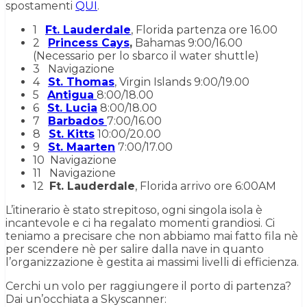
spostamenti
QUI
.
1
Ft. Lauderdale
, Florida partenza ore 16.00
2
Princess Cays
,
Bahamas 9:00/16.00
(Necessario per lo sbarco il water shuttle)
3 Navigazione
4
St. Thomas
, Virgin Islands 9:00/19.00
5
Antigua
8:00/18.00
6
St. Lucia
8:00/18.00
7
Barbados
7:00/16.00
8
St. Kitts
10:00/20.00
9
St. Maarten
7:00/17.00
10 Navigazione
11 Navigazione
12
Ft. Lauderdale
, Florida arrivo ore 6:00AM
L’itinerario è stato strepitoso, ogni singola isola è
incantevole e ci ha regalato momenti grandiosi. Ci
teniamo a precisare che non abbiamo mai fatto fila nè
per scendere nè per salire dalla nave in quanto
l’organizzazione è gestita ai massimi livelli di efficienza.
Cerchi un volo per raggiungere il porto di partenza?
Dai un’occhiata a Skyscanner: