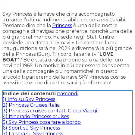
Sky Princess è la nave che ci ha accompagnato
durante l’ultima indimenticabile crociera nei Caraibi.
Possiamo dire che la
Princess
è una delle nostre
compagnie di navigazione preferite, nonchè una delle
più grandi al mondo. Ha sede negli Stati Uniti e
possiede una flotta di 15 navi + 1 in cantiere la cui
inaugurazione sarà nel 2024 e diventerà la più grande
della Princess (Sun). Ti ricordi la serie tv “
LOVE
BOAT
“? Bè è stata girata proprio su una delle loro
navi nel 1965! Un motivo in più per essere considerata
una delle compagnie più romantiche! In questo
articolo ti parleremo della nave SKY Princess così se
avessi intenzione di partire sarai già informato!
Indice dei contenuti
nascondi
1)
Info su Sky Princess
2)
Princess Cruises Italia
3)
Princess cruises contatti Gioco Viaggi
4)
Itinerario Princess cruises
5)
Sky Princess cosa fare a bordo
6)
Sport su Sky Princess
7)
La sera su Sky Princess