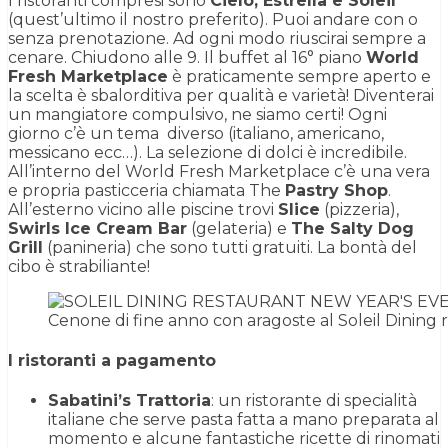
I ristoranti compresi sono
Cielo, Estrella e Soleil
(quest’ultimo il nostro preferito). Puoi andare con o
senza prenotazione. Ad ogni modo riuscirai sempre a
cenare. Chiudono alle 9. Il buffet al 16° piano
World
Fresh Marketplace
è praticamente sempre aperto e
la scelta è sbalorditiva per qualità e varietà! Diventerai
un mangiatore compulsivo, ne siamo certi! Ogni
giorno c’è un tema diverso (italiano, americano,
messicano ecc…). La selezione di dolci è incredibile.
All’interno del World Fresh Marketplace c’è una vera
e propria pasticceria chiamata The
Pastry Shop
.
All’esterno vicino alle piscine trovi
Slice
(pizzeria),
Swirls Ice Cream Bar
(gelateria) e
The Salty Dog
Grill
(panineria) che sono tutti gratuiti. La bontà del
cibo è strabiliante!
Cenone di fine anno con aragoste al Soleil Dining
I ristoranti a pagamento
Sabatini’s Trattoria
: un ristorante di specialità
italiane che serve pasta fatta a mano preparata al
momento e alcune fantastiche ricette di rinomati