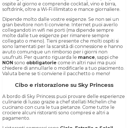
ospite al giorno e comprende cocktail, vino e birra,
softdrink, oltre a Wi-Fi illimitato e mance giornaliere.
Dipende molto dalle vostre esigenze. Se non sei un
gran bevitore non ti conviene. Internet puoi averlo
collegandoti in wifi nei porti (ma dipende sempre
molte dalle tue esigenze per rimanere sempre
collegato o meno). Tieni presente che molti ospiti si
sono lamentati per la scarsità di connessione e hanno
avuto comunque un rimborso per i giorni non
usufruiti. Per quanto riguarda le
mance
, sappi che
NON
sono
obbligatorie
come in altri navi ma puoi
chiedere di annullarle o modificarle a tuo piacimento.
Valuta bene se ti conviene il pacchetto o meno!
Cibo e ristorazione su Sky Princess
A bordo di Sky Princess puoi provare delle esperienze
culinarie di lusso grazie a chef stellati Michelin che
cucinano con cura le tua pietanze. Come tutte le
crociere alcuni ristoranti sono compresi e altri a
pagamento.